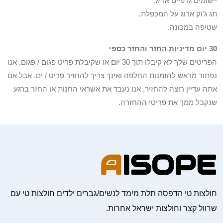
יישומים גרפיים אריג.
תג ג'וק ארוג על המכפלת.
שטיפה במכונה.
30 יום מדיניות החזר והחזר כספי
הפריטים שלך לא קיבלו תוך 30 יום או שקיבלת פריט פגום / פגום, אנו
נפתור מראש להזמנות החלפה ואינך צריך להחזיר פריט / ים. אבל אם
אתה עדיין רוצה להחזיר, אנו נעבד את אשראי החנות או החזר ברגע
שנקבל ממך את פריטי ההחזרה.
חולצות טי הדפסה תלת מימד לנשים/גברים ילדים חולצות טי עם
שרוול קצר וחולצות ישראל אחרות.