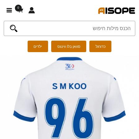
0
כדורגל
סוואן בלו ווינגס
ילדים