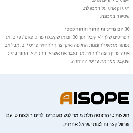
יישומים גרפיים אריג.
תג ג'וק ארוג על המכפלת.
שטיפה במכונה.
30 יום מדיניות החזר והחזר כספי
הפריטים שלך לא קיבלו תוך 30 יום או שקיבלת פריט פגום / פגום, אנו
נפתור מראש להזמנות החלפה ואינך צריך להחזיר פריט / ים. אבל אם
אתה עדיין רוצה להחזיר, אנו נעבד את אשראי החנות או החזר ברגע
שנקבל ממך את פריטי ההחזרה.
חולצות טי הדפסה תלת מימד לנשים/גברים ילדים חולצות טי עם
שרוול קצר וחולצות ישראל אחרות.