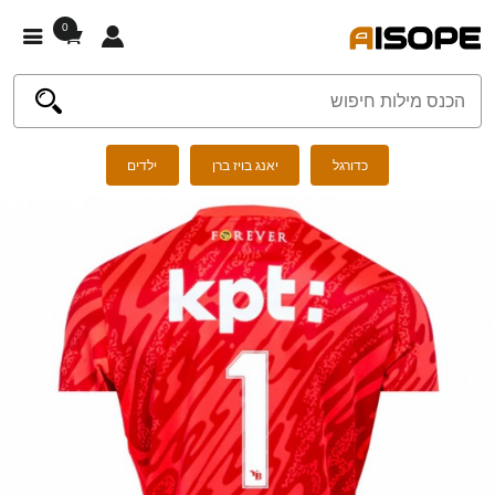
0
כדורגל
יאנג בויז ברן
ילדים