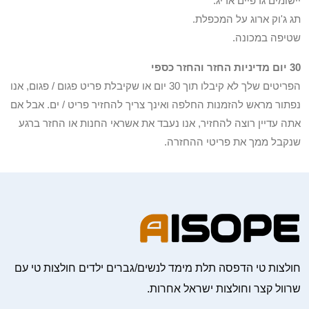
יישומים גרפיים אריג.
תג ג'וק ארוג על המכפלת.
שטיפה במכונה.
30 יום מדיניות החזר והחזר כספי
הפריטים שלך לא קיבלו תוך 30 יום או שקיבלת פריט פגום / פגום, אנו
נפתור מראש להזמנות החלפה ואינך צריך להחזיר פריט / ים. אבל אם
אתה עדיין רוצה להחזיר, אנו נעבד את אשראי החנות או החזר ברגע
שנקבל ממך את פריטי ההחזרה.
חולצות טי הדפסה תלת מימד לנשים/גברים ילדים חולצות טי עם
שרוול קצר וחולצות ישראל אחרות.