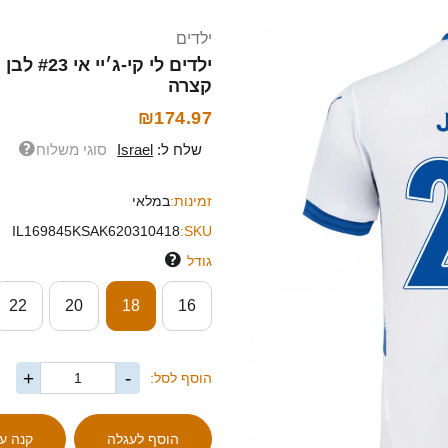
ילדים
קצרה
₪174.97
שלח ל:
Israel
סוגי משלוח
זמינות:
במלאי
IL169845KSAK620310418
SKU:
גודל
22
20
18
16
+
-
הוסף לסל: