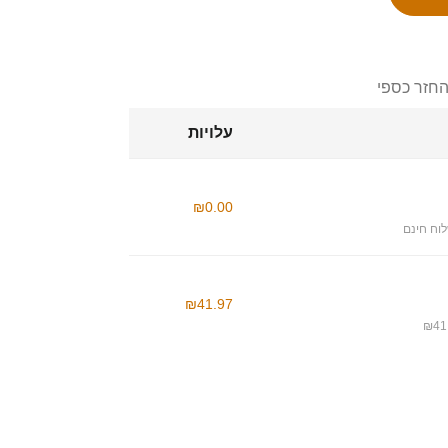
החזר כספי
עלויות
₪0.00
וח חינם
₪41.97