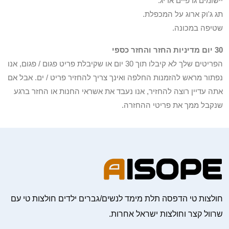
יישומים גרפיים אריג.
תג ג'וק ארוג על המכפלת.
שטיפה במכונה.
30 יום מדיניות החזר והחזר כספי
הפריטים שלך לא קיבלו תוך 30 יום או שקיבלת פריט פגום / פגום, אנו
נפתור מראש להזמנות החלפה ואינך צריך להחזיר פריט / ים. אבל אם
אתה עדיין רוצה להחזיר, אנו נעבד את אשראי החנות או החזר ברגע
שנקבל ממך את פריטי ההחזרה.
חולצות טי הדפסה תלת מימד לנשים/גברים ילדים חולצות טי עם
שרוול קצר וחולצות ישראל אחרות.