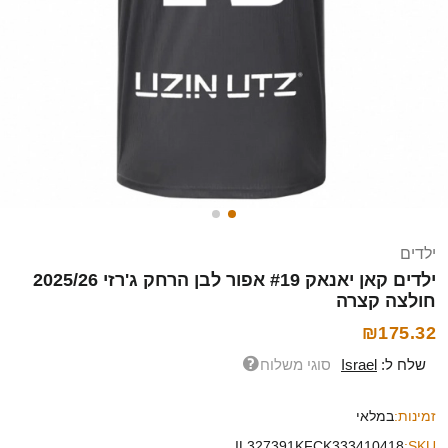
ילדים
ילדים קאן יאנאק #19 אפור לבן הרחק ג'רזי 2025/26
חולצה קצרה
₪175.32
שלח ל:
Israel
סוגי משלוח
זמינות:
במלאי
IL327391KFCK333410418
SKU: