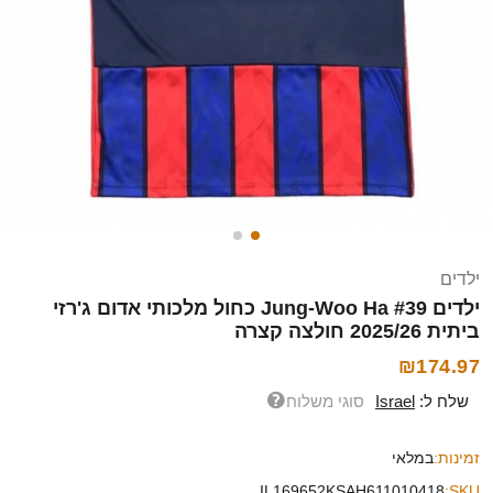
ילדים
ילדים Jung-Woo Ha #39 כחול מלכותי אדום ג'רזי
ביתית 2025/26 חולצה קצרה
₪174.97
שלח ל:
Israel
סוגי משלוח
זמינות:
במלאי
IL169652KSAH611010418
SKU: