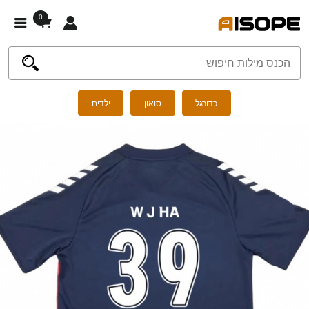
0
כדורגל
סואון
ילדים