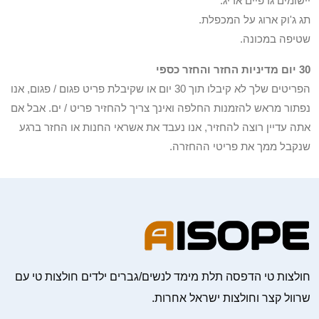
יישומים גרפיים אריג.
תג ג'וק ארוג על המכפלת.
שטיפה במכונה.
30 יום מדיניות החזר והחזר כספי
הפריטים שלך לא קיבלו תוך 30 יום או שקיבלת פריט פגום / פגום, אנו
נפתור מראש להזמנות החלפה ואינך צריך להחזיר פריט / ים. אבל אם
אתה עדיין רוצה להחזיר, אנו נעבד את אשראי החנות או החזר ברגע
שנקבל ממך את פריטי ההחזרה.
חולצות טי הדפסה תלת מימד לנשים/גברים ילדים חולצות טי עם
שרוול קצר וחולצות ישראל אחרות.