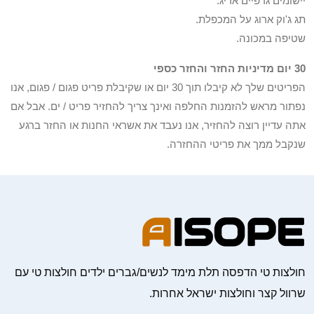
יישומים גרפיים אריג.
תג ג'וק ארוג על המכפלת.
שטיפה במכונה.
30 יום מדיניות החזר והחזר כספי
הפריטים שלך לא קיבלו תוך 30 יום או שקיבלת פריט פגום / פגום, אנו
נפתור מראש להזמנות החלפה ואינך צריך להחזיר פריט / ים. אבל אם
אתה עדיין רוצה להחזיר, אנו נעבד את אשראי החנות או החזר ברגע
שנקבל ממך את פריטי ההחזרה.
חולצות טי הדפסה תלת מימד לנשים/גברים ילדים חולצות טי עם
שרוול קצר וחולצות ישראל אחרות.