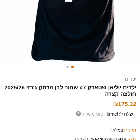
ילדים
ילדים יוליאן שטארק #7 שחור לבן הרחק ג'רזי 2025/26
חולצה קצרה
₪175.32
שלח ל:
Israel
סוגי משלוח
זמינות:
במלאי
IL327157KFCK328510418
SKU: