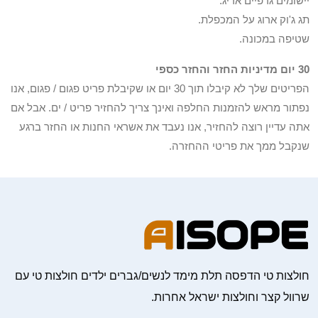
יישומים גרפיים אריג.
תג ג'וק ארוג על המכפלת.
שטיפה במכונה.
30 יום מדיניות החזר והחזר כספי
הפריטים שלך לא קיבלו תוך 30 יום או שקיבלת פריט פגום / פגום, אנו
נפתור מראש להזמנות החלפה ואינך צריך להחזיר פריט / ים. אבל אם
אתה עדיין רוצה להחזיר, אנו נעבד את אשראי החנות או החזר ברגע
שנקבל ממך את פריטי ההחזרה.
חולצות טי הדפסה תלת מימד לנשים/גברים ילדים חולצות טי עם
שרוול קצר וחולצות ישראל אחרות.