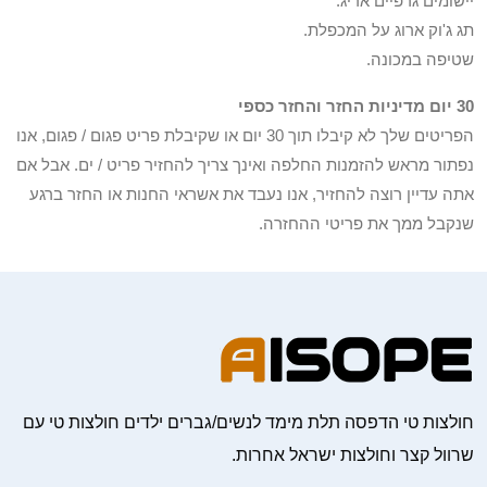
יישומים גרפיים אריג.
תג ג'וק ארוג על המכפלת.
שטיפה במכונה.
30 יום מדיניות החזר והחזר כספי
הפריטים שלך לא קיבלו תוך 30 יום או שקיבלת פריט פגום / פגום, אנו
נפתור מראש להזמנות החלפה ואינך צריך להחזיר פריט / ים. אבל אם
אתה עדיין רוצה להחזיר, אנו נעבד את אשראי החנות או החזר ברגע
שנקבל ממך את פריטי ההחזרה.
חולצות טי הדפסה תלת מימד לנשים/גברים ילדים חולצות טי עם
שרוול קצר וחולצות ישראל אחרות.