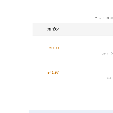
החזר כספי
עלויות
₪0.00
וח חינם
₪41.97