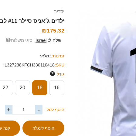
ילדים
ילדים ג׳אניס סיילר #11 לבן אדום ג'רזי ביתית 2025/26 חולצה קצרה
₪175.32
שלח ל:
Israel
סוגי משלוח
זמינות:
במלאי
IL327238KFCH330110418
SKU:
גודל
22
20
18
16
+
-
הוסף לסל: