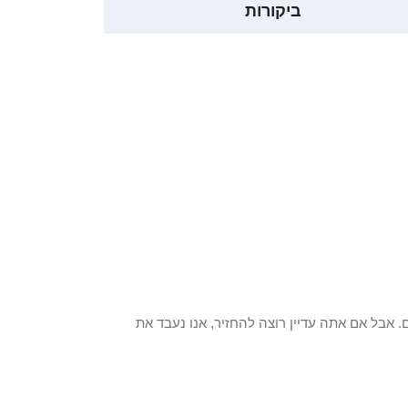
ביקורות
 פריט / ים. אבל אם אתה עדיין רוצה להחזיר, אנו נעבד את