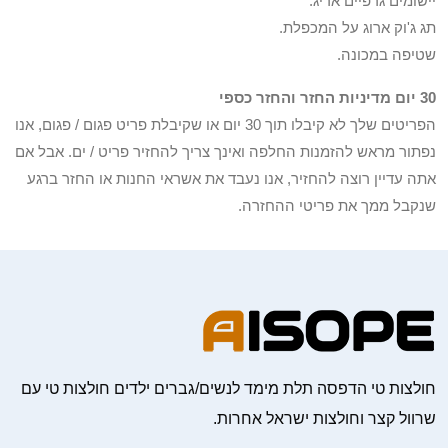
יישומים גרפיים אריג.
תג ג'וק ארוג על המכפלת.
שטיפה במכונה.
30 יום מדיניות החזר והחזר כספי
הפריטים שלך לא קיבלו תוך 30 יום או שקיבלת פריט פגום / פגום, אנו
נפתור מראש להזמנות החלפה ואינך צריך להחזיר פריט / ים. אבל אם
אתה עדיין רוצה להחזיר, אנו נעבד את אשראי החנות או החזר ברגע
שנקבל ממך את פריטי ההחזרה.
חולצות טי הדפסה תלת מימד לנשים/גברים ילדים חולצות טי עם
שרוול קצר וחולצות ישראל אחרות.