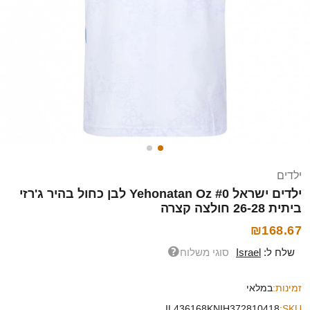
ילדים
ילדים ישראל Yehonatan Oz #0 לבן כחול בהיר ג'רזי
ביתית 26-28 חולצה קצרה
₪168.67
שלח ל:
Israel
סוגי משלוח
זמינות:
במלאי
IL436168KNIH372810418
SKU: