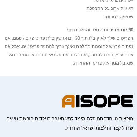
יישומים גרפיים אריג.
תג ג'וק ארוג על המכפלת.
שטיפה במכונה.
30 יום מדיניות החזר והחזר כספי
הפריטים שלך לא קיבלו תוך 30 יום או שקיבלת פריט פגום / פגום, אנו
נפתור מראש להזמנות החלפה ואינך צריך להחזיר פריט / ים. אבל אם
אתה עדיין רוצה להחזיר, אנו נעבד את אשראי החנות או החזר ברגע
שנקבל ממך את פריטי ההחזרה.
חולצות טי הדפסה תלת מימד לנשים/גברים ילדים חולצות טי עם
שרוול קצר וחולצות ישראל אחרות.