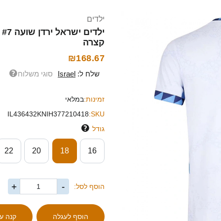
ילדים
קצרה
₪168.67
שלח ל:
Israel
סוגי משלוח
זמינות:
במלאי
IL436432KNIH377210418
SKU:
גודל
22
20
18
16
+
-
הוסף לסל: