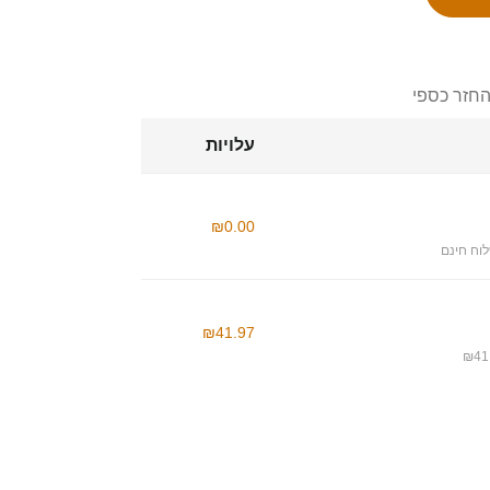
החזר כספי
עלויות
₪0.00
וח חינם
₪41.97