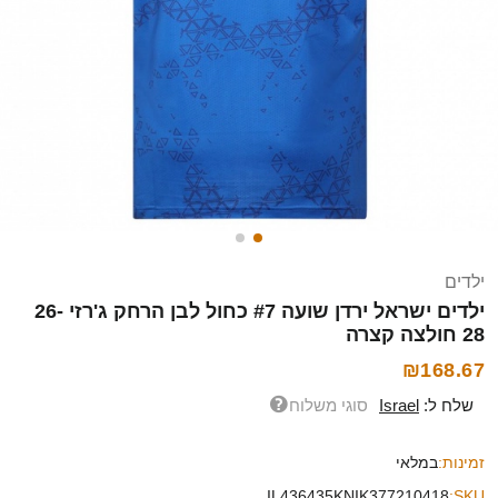
ילדים
ילדים ישראל ירדן שועה #7 כחול לבן הרחק ג'רזי 26-
28 חולצה קצרה
₪168.67
שלח ל:
Israel
סוגי משלוח
זמינות:
במלאי
IL436435KNIK377210418
SKU: