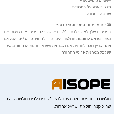
יישומים גרפיים אריג.
תג ג'וק ארוג על המכפלת.
שטיפה במכונה.
30 יום מדיניות החזר והחזר כספי
הפריטים שלך לא קיבלו תוך 30 יום או שקיבלת פריט פגום / פגום, אנו
נפתור מראש להזמנות החלפה ואינך צריך להחזיר פריט / ים. אבל אם
אתה עדיין רוצה להחזיר, אנו נעבד את אשראי החנות או החזר ברגע
שנקבל ממך את פריטי ההחזרה.
חולצות טי הדפסה תלת מימד לנשים/גברים ילדים חולצות טי עם
שרוול קצר וחולצות ישראל אחרות.