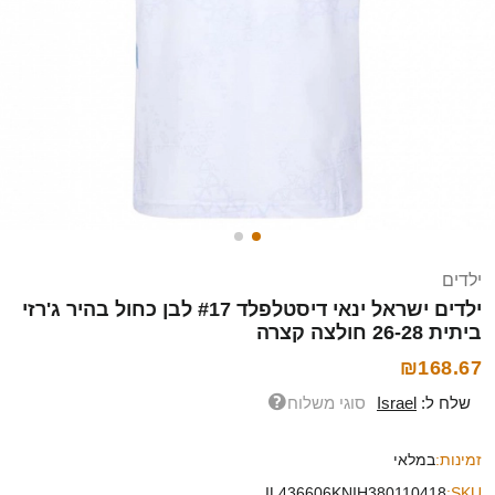
ילדים
ילדים ישראל ינאי דיסטלפלד #17 לבן כחול בהיר ג'רזי
ביתית 26-28 חולצה קצרה
₪168.67
שלח ל:
Israel
סוגי משלוח
זמינות:
במלאי
IL436606KNIH380110418
SKU: