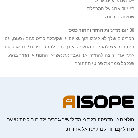
יישומים גרפיים אריג.
תג ג'וק ארוג על המכפלת.
שטיפה במכונה.
30 יום מדיניות החזר והחזר כספי
הפריטים שלך לא קיבלו תוך 30 יום או שקיבלת פריט פגום / פגום, אנו
נפתור מראש להזמנות החלפה ואינך צריך להחזיר פריט / ים. אבל אם
אתה עדיין רוצה להחזיר, אנו נעבד את אשראי החנות או החזר ברגע
שנקבל ממך את פריטי ההחזרה.
חולצות טי הדפסה תלת מימד לנשים/גברים ילדים חולצות טי עם
שרוול קצר וחולצות ישראל אחרות.