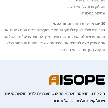
יישומים גרפיים אריג.
תג ג'וק ארוג על המכפלת.
שטיפה במכונה.
30 יום מדיניות החזר והחזר כספי
הפריטים שלך לא קיבלו תוך 30 יום או שקיבלת פריט פגום / פגום, אנו
נפתור מראש להזמנות החלפה ואינך צריך להחזיר פריט / ים. אבל אם
אתה עדיין רוצה להחזיר, אנו נעבד את אשראי החנות או החזר ברגע
שנקבל ממך את פריטי ההחזרה.
חולצות טי הדפסה תלת מימד לנשים/גברים ילדים חולצות טי עם
שרוול קצר וחולצות ישראל אחרות.