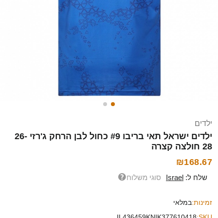
ילדים
ילדים ישראל תאי בריבו #9 כחול לבן הרחק ג'רזי 26-
28 חולצה קצרה
₪168.67
שלח ל:
Israel
סוגי משלוח
זמינות:
במלאי
IL436459KNIK377610418
SKU: