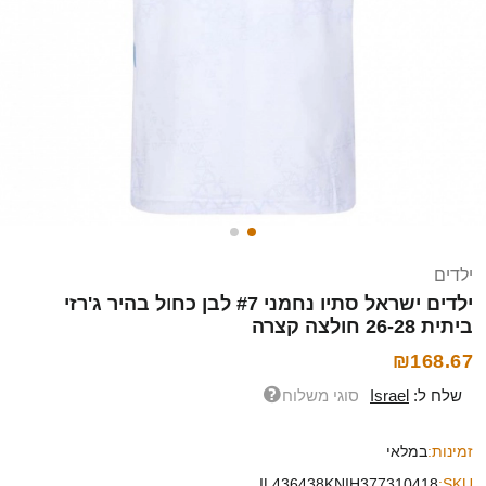
ילדים
ילדים ישראל סתיו נחמני #7 לבן כחול בהיר ג'רזי
ביתית 26-28 חולצה קצרה
₪168.67
שלח ל:
Israel
סוגי משלוח
זמינות:
במלאי
IL436438KNIH377310418
SKU: