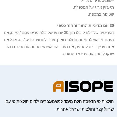
יישומים גרפיים אריג.
תג ג'וק ארוג על המכפלת.
שטיפה במכונה.
30 יום מדיניות החזר והחזר כספי
הפריטים שלך לא קיבלו תוך 30 יום או שקיבלת פריט פגום / פגום, אנו
נפתור מראש להזמנות החלפה ואינך צריך להחזיר פריט / ים. אבל אם
אתה עדיין רוצה להחזיר, אנו נעבד את אשראי החנות או החזר ברגע
שנקבל ממך את פריטי ההחזרה.
חולצות טי הדפסה תלת מימד לנשים/גברים ילדים חולצות טי עם
שרוול קצר וחולצות ישראל אחרות.