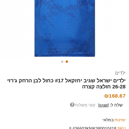
ילדים
ילדים ישראל שגיב יחזקאל #17 כחול לבן הרחק ג'רזי
26-28 חולצה קצרה
₪168.67
שלח ל:
Israel
סוגי משלוח
זמינות:
במלאי
IL436603KNIK380010418
SKU: