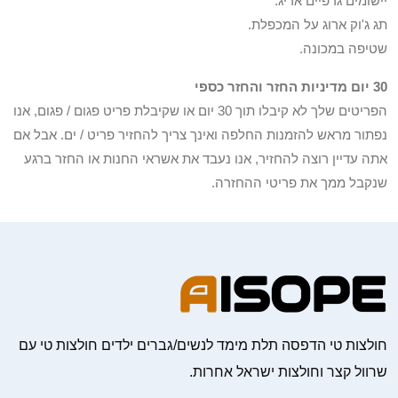
יישומים גרפיים אריג.
תג ג'וק ארוג על המכפלת.
שטיפה במכונה.
30 יום מדיניות החזר והחזר כספי
הפריטים שלך לא קיבלו תוך 30 יום או שקיבלת פריט פגום / פגום, אנו
נפתור מראש להזמנות החלפה ואינך צריך להחזיר פריט / ים. אבל אם
אתה עדיין רוצה להחזיר, אנו נעבד את אשראי החנות או החזר ברגע
שנקבל ממך את פריטי ההחזרה.
חולצות טי הדפסה תלת מימד לנשים/גברים ילדים חולצות טי עם
שרוול קצר וחולצות ישראל אחרות.