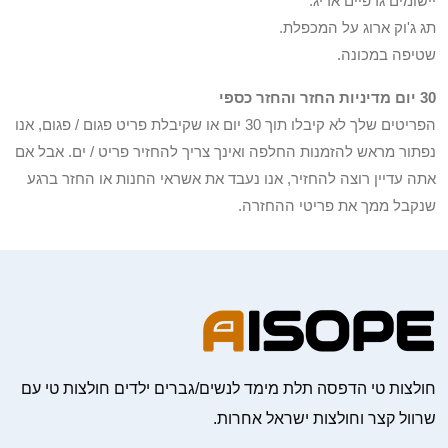
יישומים גרפיים אריג.
תג ג'וק ארוג על המכפלת.
שטיפה במכונה.
30 יום מדיניות החזר והחזר כספי
הפריטים שלך לא קיבלו תוך 30 יום או שקיבלת פריט פגום / פגום, אנו
נפתור מראש להזמנות החלפה ואינך צריך להחזיר פריט / ים. אבל אם
אתה עדיין רוצה להחזיר, אנו נעבד את אשראי החנות או החזר ברגע
שנקבל ממך את פריטי ההחזרה.
חולצות טי הדפסה תלת מימד לנשים/גברים ילדים חולצות טי עם
שרוול קצר וחולצות ישראל אחרות.