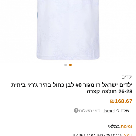
ילדים
ילדים ישראל רו מגור #0 לבן כחול בהיר ג'רזי ביתית
26-28 חולצה קצרה
₪168.67
שלח ל:
Israel
סוגי משלוח
זמינות:
במלאי
IL436174KNIH372910418
SKU: