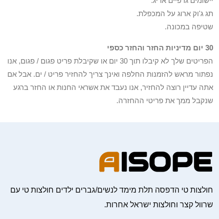
יישומים גרפיים אריג.
תג ג'וק ארוג על המכפלת.
שטיפה במכונה.
30 יום מדיניות החזר והחזר כספי
הפריטים שלך לא קיבלו תוך 30 יום או שקיבלת פריט פגום / פגום, אנו
נפתור מראש להזמנות החלפה ואינך צריך להחזיר פריט / ים. אבל אם
אתה עדיין רוצה להחזיר, אנו נעבד את אשראי החנות או החזר ברגע
שנקבל ממך את פריטי ההחזרה.
חולצות טי הדפסה תלת מימד לנשים/גברים ילדים חולצות טי עם
שרוול קצר וחולצות ישראל אחרות.