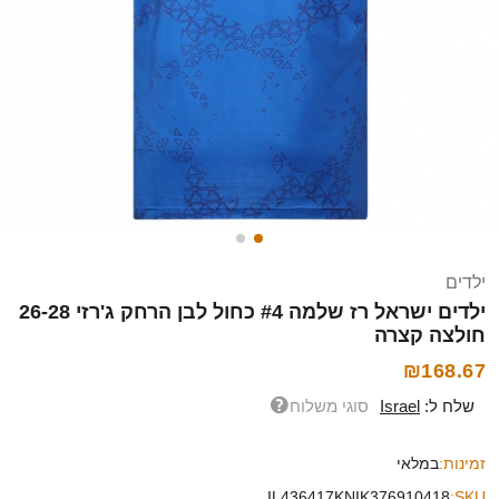
ילדים
ילדים ישראל רז שלמה #4 כחול לבן הרחק ג'רזי 26-28
חולצה קצרה
₪168.67
שלח ל:
Israel
סוגי משלוח
זמינות:
במלאי
IL436417KNIK376910418
SKU: