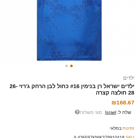
ילדים
ילדים ישראל רן בנימין #16 כחול לבן הרחק ג'רזי 26-
28 חולצה קצרה
₪168.67
שלח ל:
Israel
סוגי משלוח
זמינות:
במלאי
IL436597KNIK379910418
SKU: