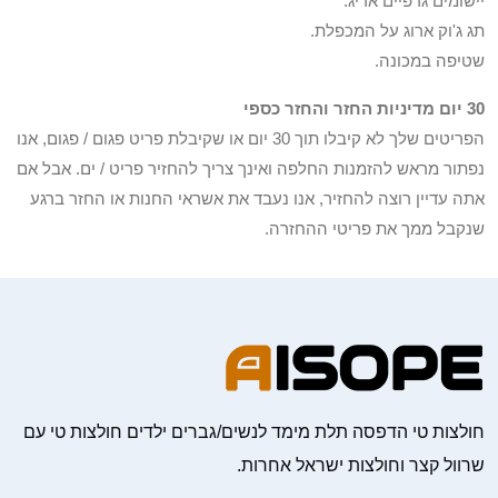
יישומים גרפיים אריג.
תג ג'וק ארוג על המכפלת.
שטיפה במכונה.
30 יום מדיניות החזר והחזר כספי
הפריטים שלך לא קיבלו תוך 30 יום או שקיבלת פריט פגום / פגום, אנו
נפתור מראש להזמנות החלפה ואינך צריך להחזיר פריט / ים. אבל אם
אתה עדיין רוצה להחזיר, אנו נעבד את אשראי החנות או החזר ברגע
שנקבל ממך את פריטי ההחזרה.
חולצות טי הדפסה תלת מימד לנשים/גברים ילדים חולצות טי עם
שרוול קצר וחולצות ישראל אחרות.