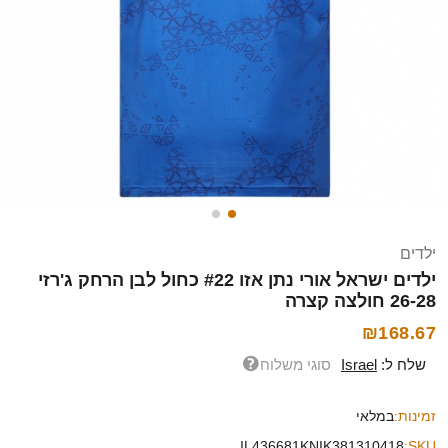
ילדים
ילדים ישראל אורי נתן אזו #22 כחול לבן הרחק ג'רזי
26-28 חולצה קצרה
₪168.67
שלח ל:
Israel
סוגי משלוח
זמינות:
במלאי
IL436681KNIK381310418
SKU: