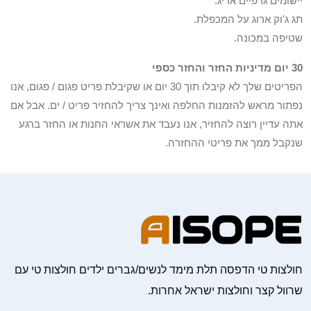
יישומים גרפיים אריג.
תג ג'וק ארוג על המכפלת.
שטיפה במכונה.
30 יום מדיניות החזר והחזר כספי
הפריטים שלך לא קיבלו תוך 30 יום או שקיבלת פריט פגום / פגום, אנו
נפתור מראש להזמנות החלפה ואינך צריך להחזיר פריט / ים. אבל אם
אתה עדיין רוצה להחזיר, אנו נעבד את אשראי החנות או החזר ברגע
שנקבל ממך את פריטי ההחזרה.
חולצות טי הדפסה תלת מימד לנשים/גברים ילדים חולצות טי עם
שרוול קצר וחולצות ישראל אחרות.