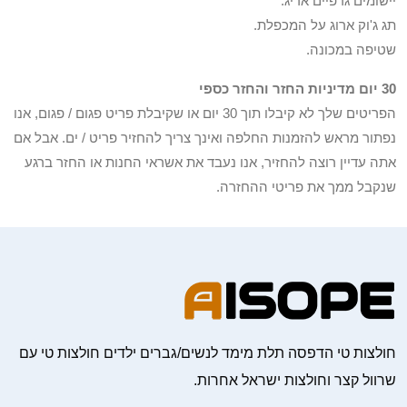
יישומים גרפיים אריג.
תג ג'וק ארוג על המכפלת.
שטיפה במכונה.
30 יום מדיניות החזר והחזר כספי
הפריטים שלך לא קיבלו תוך 30 יום או שקיבלת פריט פגום / פגום, אנו
נפתור מראש להזמנות החלפה ואינך צריך להחזיר פריט / ים. אבל אם
אתה עדיין רוצה להחזיר, אנו נעבד את אשראי החנות או החזר ברגע
שנקבל ממך את פריטי ההחזרה.
חולצות טי הדפסה תלת מימד לנשים/גברים ילדים חולצות טי עם
שרוול קצר וחולצות ישראל אחרות.