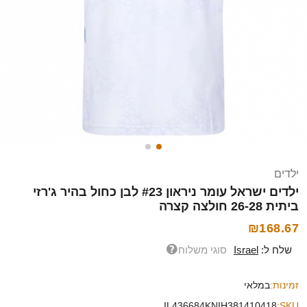
ילדים
ילדים ישראל עומר ניראון #23 לבן כחול בהיר ג'רזי
ביתית 26-28 חולצה קצרה
₪168.67
שלח ל:
Israel
סוגי משלוח
זמינות:
במלאי
IL436684KNIH381410418
SKU: