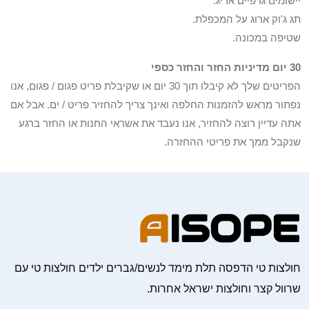
יישומים גרפיים אריג.
תג ג'וק ארוג על המכפלת.
שטיפה במכונה.
30 יום מדיניות החזר והחזר כספי
הפריטים שלך לא קיבלו תוך 30 יום או שקיבלת פריט פגום / פגום, אנו
נפתור מראש להזמנות החלפה ואינך צריך להחזיר פריט / ים. אבל אם
אתה עדיין רוצה להחזיר, אנו נעבד את אשראי החנות או החזר ברגע
שנקבל ממך את פריטי ההחזרה.
חולצות טי הדפסה תלת מימד לנשים/גברים ילדים חולצות טי עם
שרוול קצר וחולצות ישראל אחרות.