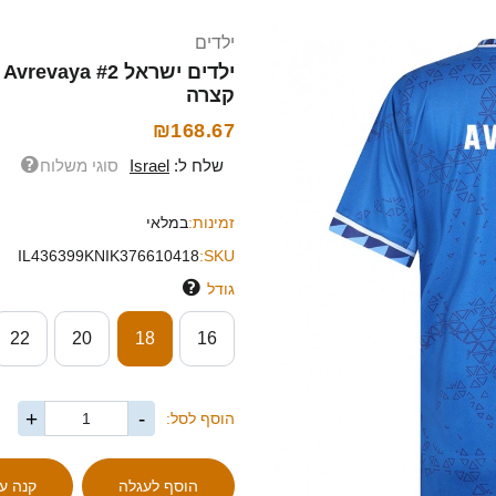
ילדים
קצרה
₪168.67
שלח ל:
Israel
סוגי משלוח
זמינות:
במלאי
IL436399KNIK376610418
SKU:
גודל
22
20
18
16
+
-
הוסף לסל: