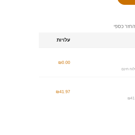
החזר כספי
עלויות
₪0.00
וח חינם
₪41.97