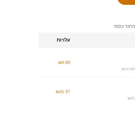
החזר כספי
עלויות
₪0.00
וח חינם
₪41.97