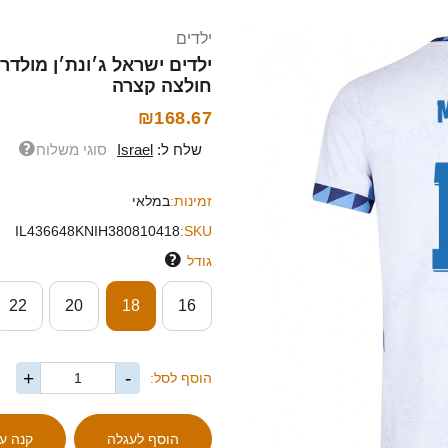
ילדים
חולצה קצרה
₪168.67
שלח ל:
Israel
סוגי משלוח
זמינות:
במלאי
IL436648KNIH380810418
SKU:
גודל
22
20
18
16
+
-
הוסף לסל: