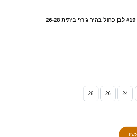
ילדים ישראל ג׳ונת׳ן מולדר #19 לבן כחול בהיר ג'רזי ביתית 26-28
28
26
24