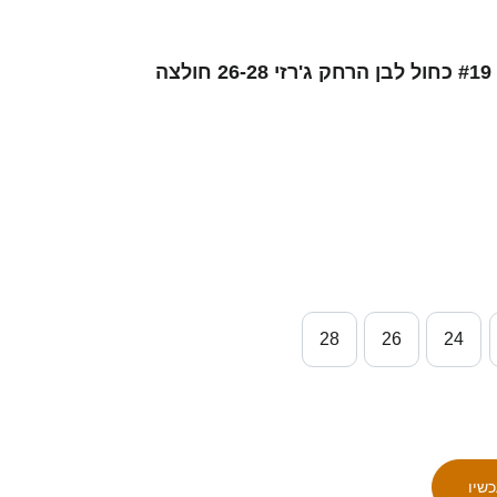
ילדים ישראל ג׳ונת׳ן מולדר #19 כחול לבן הרחק ג'רזי 26-28 חולצה
28
26
24