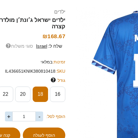
ילדים
קצרה
₪168.67
שלח ל:
Israel
סוגי משלוח
זמינות:
במלאי
IL436651KNIK380810418
SKU:
גודל
22
20
18
16
+
-
הוסף לסל: