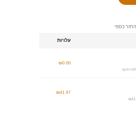
החזר כספי
עלויות
₪0.00
וח חינם
₪41.97