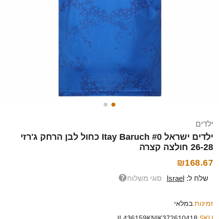
ילדים
ילדים ישראל Itay Baruch #0 כחול לבן הרחק ג'רזי
26-28 חולצה קצרה
₪168.67
שלח ל:
Israel
סוגי משלוח
זמינות:
במלאי
IL436159KNIK372610418
SKU: