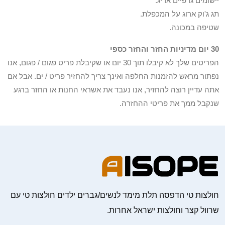
יישומים גרפיים אריג.
תג ג'וק ארוג על המכפלת.
שטיפה במכונה.
30 יום מדיניות החזר והחזר כספי
הפריטים שלך לא קיבלו תוך 30 יום או שקיבלת פריט פגום / פגום, אנו
נפתור מראש להזמנות החלפה ואינך צריך להחזיר פריט / ים. אבל אם
אתה עדיין רוצה להחזיר, אנו נעבד את אשראי החנות או החזר ברגע
שנקבל ממך את פריטי ההחזרה.
חולצות טי הדפסה תלת מימד לנשים/גברים ילדים חולצות טי עם
שרוול קצר וחולצות ישראל אחרות.