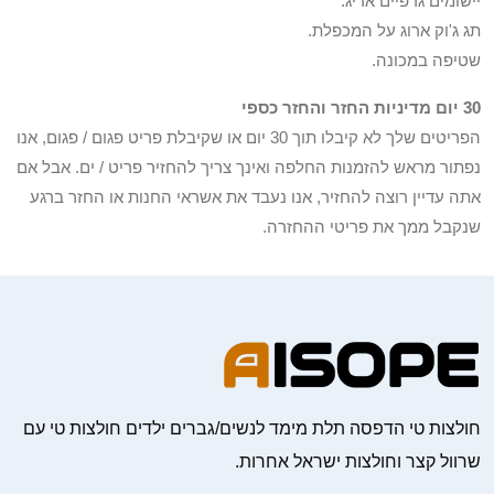
יישומים גרפיים אריג.
תג ג'וק ארוג על המכפלת.
שטיפה במכונה.
30 יום מדיניות החזר והחזר כספי
הפריטים שלך לא קיבלו תוך 30 יום או שקיבלת פריט פגום / פגום, אנו
נפתור מראש להזמנות החלפה ואינך צריך להחזיר פריט / ים. אבל אם
אתה עדיין רוצה להחזיר, אנו נעבד את אשראי החנות או החזר ברגע
שנקבל ממך את פריטי ההחזרה.
חולצות טי הדפסה תלת מימד לנשים/גברים ילדים חולצות טי עם
שרוול קצר וחולצות ישראל אחרות.