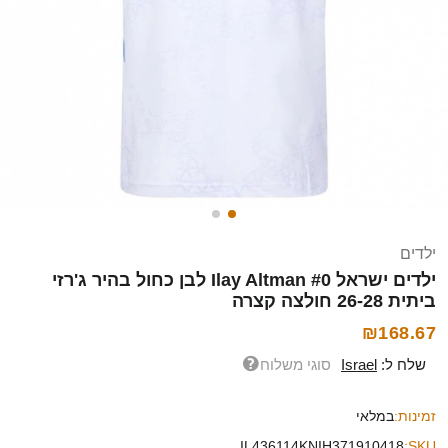
ילדים
ילדים ישראל Ilay Altman #0 לבן כחול בהיר ג'רזי
ביתית 26-28 חולצה קצרה
₪168.67
שלח ל:
Israel
סוגי משלוח
זמינות:
במלאי
IL436114KNIH371910418
SKU: