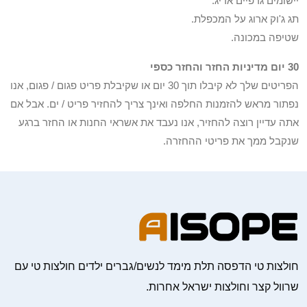
יישומים גרפיים אריג.
תג ג'וק ארוג על המכפלת.
שטיפה במכונה.
30 יום מדיניות החזר והחזר כספי
הפריטים שלך לא קיבלו תוך 30 יום או שקיבלת פריט פגום / פגום, אנו
נפתור מראש להזמנות החלפה ואינך צריך להחזיר פריט / ים. אבל אם
אתה עדיין רוצה להחזיר, אנו נעבד את אשראי החנות או החזר ברגע
שנקבל ממך את פריטי ההחזרה.
חולצות טי הדפסה תלת מימד לנשים/גברים ילדים חולצות טי עם
שרוול קצר וחולצות ישראל אחרות.