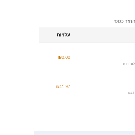
החזר כספי
עלויות
₪0.00
וח חינם
₪41.97