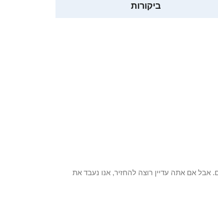
ביקורות
 פריט / ים. אבל אם אתה עדיין רוצה להחזיר, אנו נעבד את