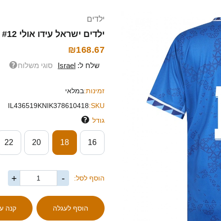
ילדים
ילדים ישראל עידו אולי #12 כחול לבן הרחק ג'רזי 26-28 חולצה קצרה
₪168.67
שלח ל:
Israel
סוגי משלוח
זמינות:
במלאי
IL436519KNIK378610418
SKU:
גודל
22
20
18
16
+
-
הוסף לסל: