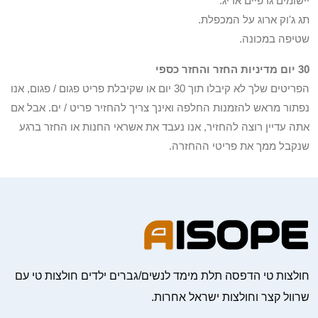
יישומים גרפיים אריג.
תג ג'וק ארוג על המכפלת.
שטיפה במכונה.
30 יום מדיניות החזר והחזר כספי
הפריטים שלך לא קיבלו תוך 30 יום או שקיבלת פריט פגום / פגום, אנו
נפתור מראש להזמנות החלפה ואינך צריך להחזיר פריט / ים. אבל אם
אתה עדיין רוצה להחזיר, אנו נעבד את אשראי החנות או החזר ברגע
שנקבל ממך את פריטי ההחזרה.
חולצות טי הדפסה תלת מימד לנשים/גברים ילדים חולצות טי עם
שרוול קצר וחולצות ישראל אחרות.