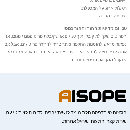
יישומים גרפיים אריג.
תג ג'וק ארוג על המכפלת.
שטיפה במכונה.
30 יום מדיניות החזר והחזר כספי
הפריטים שלך לא קיבלו תוך 30 יום או שקיבלת פריט פגום / פגום, אנו
נפתור מראש להזמנות החלפה ואינך צריך להחזיר פריט / ים. אבל אם
אתה עדיין רוצה להחזיר, אנו נעבד את אשראי החנות או החזר ברגע
שנקבל ממך את פריטי ההחזרה.
חולצות טי הדפסה תלת מימד לנשים/גברים ילדים חולצות טי עם
שרוול קצר וחולצות ישראל אחרות.