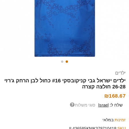
ילדים
ילדים ישראל גבי קניקובסקי #16 כחול לבן הרחק ג'רזי
26-28 חולצה קצרה
₪168.67
שלח ל:
Israel
סוגי משלוח
זמינות:
במלאי
IL436585KNIK379710418
SKU: