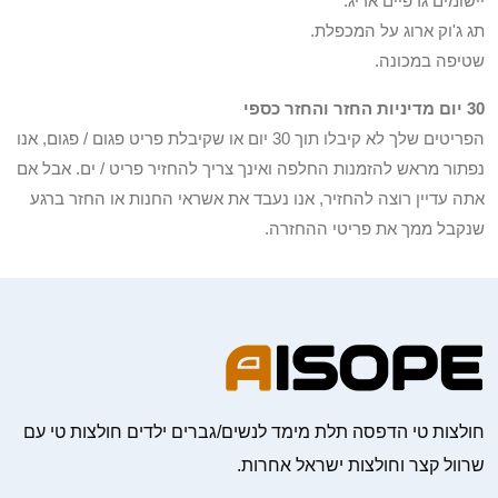
יישומים גרפיים אריג.
תג ג'וק ארוג על המכפלת.
שטיפה במכונה.
30 יום מדיניות החזר והחזר כספי
הפריטים שלך לא קיבלו תוך 30 יום או שקיבלת פריט פגום / פגום, אנו
נפתור מראש להזמנות החלפה ואינך צריך להחזיר פריט / ים. אבל אם
אתה עדיין רוצה להחזיר, אנו נעבד את אשראי החנות או החזר ברגע
שנקבל ממך את פריטי ההחזרה.
חולצות טי הדפסה תלת מימד לנשים/גברים ילדים חולצות טי עם
שרוול קצר וחולצות ישראל אחרות.