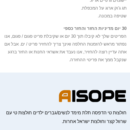
יישומים גרפיים אריג.
תג ג'וק ארוג על המכפלת.
שטיפה במכונה.
30 יום מדיניות החזר והחזר כספי
הפריטים שלך לא קיבלו תוך 30 יום או שקיבלת פריט פגום / פגום, אנו
נפתור מראש להזמנות החלפה ואינך צריך להחזיר פריט / ים. אבל אם
אתה עדיין רוצה להחזיר, אנו נעבד את אשראי החנות או החזר ברגע
שנקבל ממך את פריטי ההחזרה.
חולצות טי הדפסה תלת מימד לנשים/גברים ילדים חולצות טי עם
שרוול קצר וחולצות ישראל אחרות.