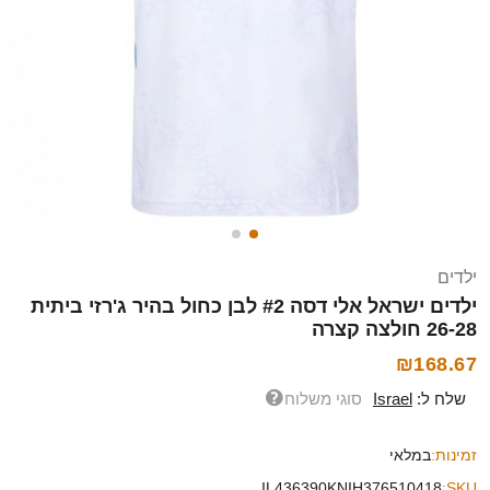
ילדים
ילדים ישראל אלי דסה #2 לבן כחול בהיר ג'רזי ביתית
26-28 חולצה קצרה
₪168.67
שלח ל:
Israel
סוגי משלוח
זמינות:
במלאי
IL436390KNIH376510418
SKU: