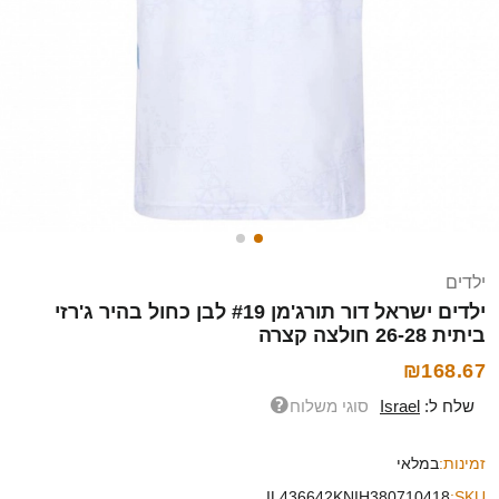
ילדים
ילדים ישראל דור תורג'מן #19 לבן כחול בהיר ג'רזי
ביתית 26-28 חולצה קצרה
₪168.67
שלח ל:
Israel
סוגי משלוח
זמינות:
במלאי
IL436642KNIH380710418
SKU: