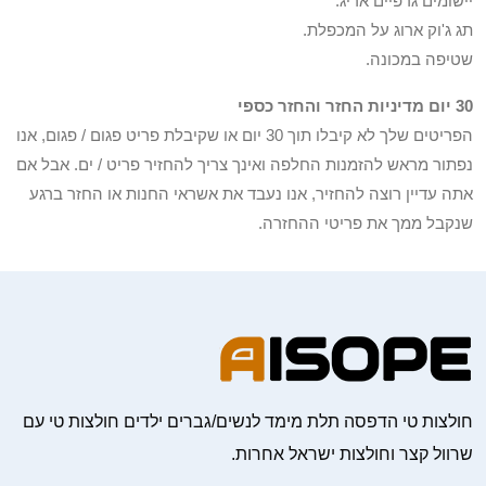
יישומים גרפיים אריג.
תג ג'וק ארוג על המכפלת.
שטיפה במכונה.
30 יום מדיניות החזר והחזר כספי
הפריטים שלך לא קיבלו תוך 30 יום או שקיבלת פריט פגום / פגום, אנו
נפתור מראש להזמנות החלפה ואינך צריך להחזיר פריט / ים. אבל אם
אתה עדיין רוצה להחזיר, אנו נעבד את אשראי החנות או החזר ברגע
שנקבל ממך את פריטי ההחזרה.
חולצות טי הדפסה תלת מימד לנשים/גברים ילדים חולצות טי עם
שרוול קצר וחולצות ישראל אחרות.