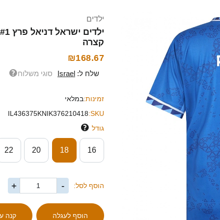
ילדים
קצרה
₪168.67
שלח ל:
Israel
סוגי משלוח
זמינות:
במלאי
IL436375KNIK376210418
SKU:
גודל
22
20
18
16
+
-
הוסף לסל: