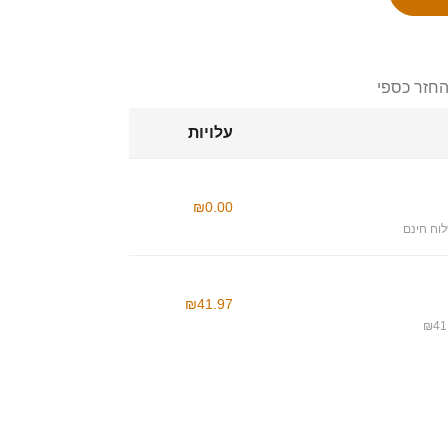
החזר כספי
עלויות
₪0.00
וח חינם
₪41.97