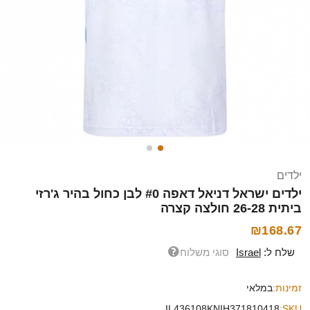
ילדים
ילדים ישראל דניאל דאפה #0 לבן כחול בהיר ג'רזי
ביתית 26-28 חולצה קצרה
₪168.67
שלח ל:
Israel
סוגי משלוח
זמינות:
במלאי
IL436108KNIH371810418
SKU: