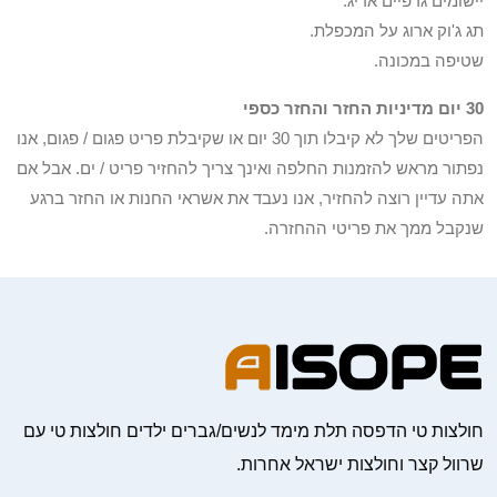
יישומים גרפיים אריג.
תג ג'וק ארוג על המכפלת.
שטיפה במכונה.
30 יום מדיניות החזר והחזר כספי
הפריטים שלך לא קיבלו תוך 30 יום או שקיבלת פריט פגום / פגום, אנו
נפתור מראש להזמנות החלפה ואינך צריך להחזיר פריט / ים. אבל אם
אתה עדיין רוצה להחזיר, אנו נעבד את אשראי החנות או החזר ברגע
שנקבל ממך את פריטי ההחזרה.
חולצות טי הדפסה תלת מימד לנשים/גברים ילדים חולצות טי עם
שרוול קצר וחולצות ישראל אחרות.