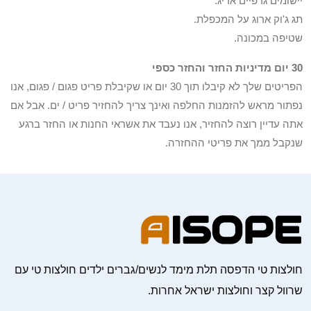
יישומים גרפיים אריג.
תג ג'וק ארוג על המכפלת.
שטיפה במכונה.
30 יום מדיניות החזר והחזר כספי
הפריטים שלך לא קיבלו תוך 30 יום או שקיבלת פריט פגום / פגום, אנו
נפתור מראש להזמנות החלפה ואינך צריך להחזיר פריט / ים. אבל אם
אתה עדיין רוצה להחזיר, אנו נעבד את אשראי החנות או החזר ברגע
שנקבל ממך את פריטי ההחזרה.
חולצות טי הדפסה תלת מימד לנשים/גברים ילדים חולצות טי עם
שרוול קצר וחולצות ישראל אחרות.