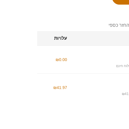
החזר כספי
עלויות
₪0.00
וח חינם
₪41.97