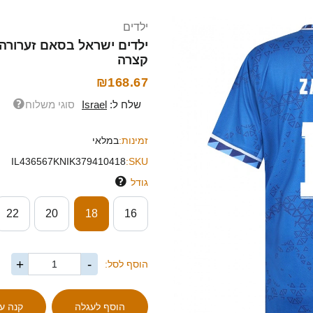
ילדים
קצרה
₪168.67
שלח ל:
Israel
סוגי משלוח
זמינות:
במלאי
IL436567KNIK379410418
SKU:
גודל
22
20
18
16
+
-
הוסף לסל: