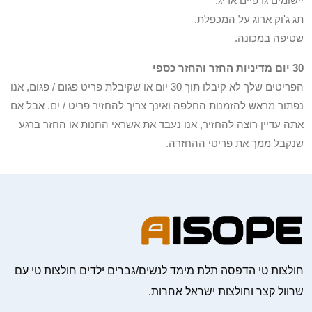
יישומים גרפיים אריג.
תג ג'וק ארוג על המכפלת.
שטיפה במכונה.
30 יום מדיניות החזר והחזר כספי
הפריטים שלך לא קיבלו תוך 30 יום או שקיבלת פריט פגום / פגום, אנו
נפתור מראש להזמנות החלפה ואינך צריך להחזיר פריט / ים. אבל אם
אתה עדיין רוצה להחזיר, אנו נעבד את אשראי החנות או החזר ברגע
שנקבל ממך את פריטי ההחזרה.
חולצות טי הדפסה תלת מימד לנשים/גברים ילדים חולצות טי עם
שרוול קצר וחולצות ישראל אחרות.