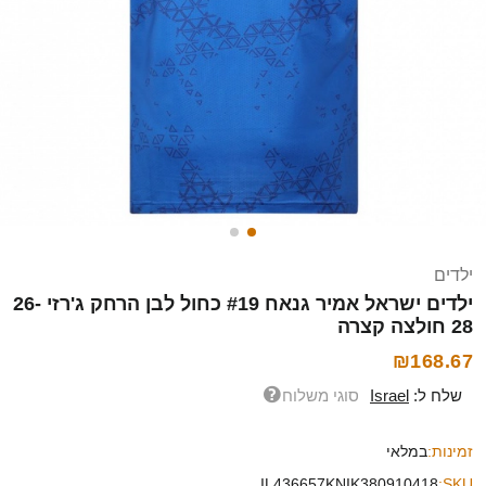
ילדים
ילדים ישראל אמיר גנאח #19 כחול לבן הרחק ג'רזי 26-
28 חולצה קצרה
₪168.67
שלח ל:
Israel
סוגי משלוח
זמינות:
במלאי
IL436657KNIK380910418
SKU: