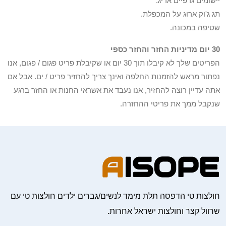
יישומים גרפיים אריג.
תג ג'וק ארוג על המכפלת.
שטיפה במכונה.
30 יום מדיניות החזר והחזר כספי
הפריטים שלך לא קיבלו תוך 30 יום או שקיבלת פריט פגום / פגום, אנו
נפתור מראש להזמנות החלפה ואינך צריך להחזיר פריט / ים. אבל אם
אתה עדיין רוצה להחזיר, אנו נעבד את אשראי החנות או החזר ברגע
שנקבל ממך את פריטי ההחזרה.
חולצות טי הדפסה תלת מימד לנשים/גברים ילדים חולצות טי עם
שרוול קצר וחולצות ישראל אחרות.