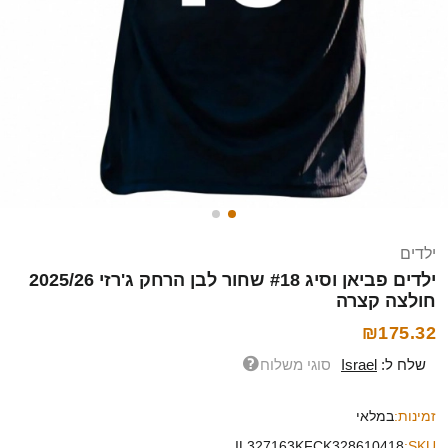
ילדים
ילדים פביאן וסיג #18 שחור לבן הרחק ג'רזי 2025/26
חולצה קצרה
₪175.32
שלח ל:
Israel
סוגי משלוח
זמינות:
במלאי
IL327163KFCK328610418
SKU: