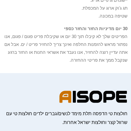
יישומים גרפיים אריג.
תג ג'וק ארוג על המכפלת.
שטיפה במכונה.
30 יום מדיניות החזר והחזר כספי
הפריטים שלך לא קיבלו תוך 30 יום או שקיבלת פריט פגום / פגום, אנו
נפתור מראש להזמנות החלפה ואינך צריך להחזיר פריט / ים. אבל אם
אתה עדיין רוצה להחזיר, אנו נעבד את אשראי החנות או החזר ברגע
שנקבל ממך את פריטי ההחזרה.
חולצות טי הדפסה תלת מימד לנשים/גברים ילדים חולצות טי עם
שרוול קצר וחולצות ישראל אחרות.