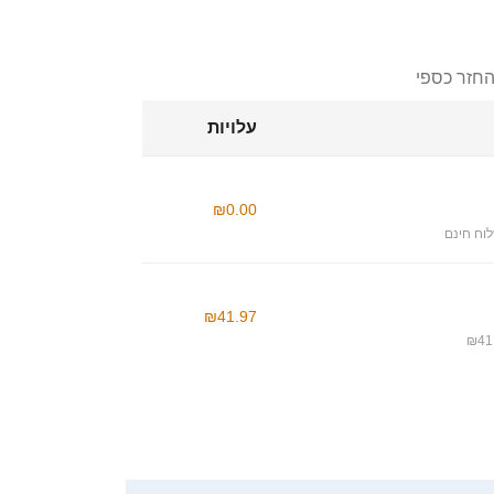
החזר כספי
עלויות
₪0.00
וח חינם
₪41.97