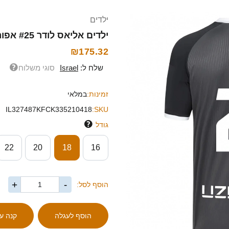
ילדים
ילדים אליאס לודר #25 אפור לבן הרחק ג'רזי 2025/26 חולצה קצרה
₪175.32
שלח ל:
Israel
סוגי משלוח
זמינות:
במלאי
IL327487KFCK335210418
SKU:
גודל
22
20
18
16
+
-
הוסף לסל: