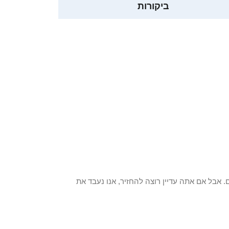
ביקורות
 פריט / ים. אבל אם אתה עדיין רוצה להחזיר, אנו נעבד את