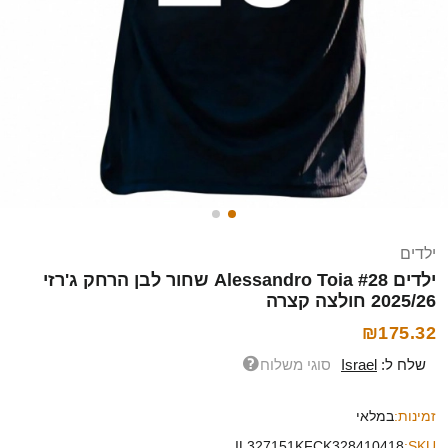
ילדים
ילדים Alessandro Toia #28 שחור לבן הרחק ג'רזי
2025/26 חולצה קצרה
₪175.32
שלח ל:
Israel
סוגי משלוח
זמינות:
במלאי
IL327151KFCK328410418
SKU: