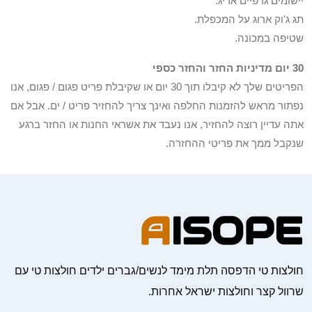
יישומים גרפיים אריג.
תג ג'וק ארוג על המכפלת.
שטיפה במכונה.
30 יום מדיניות החזר והחזר כספי
הפריטים שלך לא קיבלו תוך 30 יום או שקיבלת פריט פגום / פגום, אנו
נפתור מראש להזמנות החלפה ואינך צריך להחזיר פריט / ים. אבל אם
אתה עדיין רוצה להחזיר, אנו נעבד את אשראי החנות או החזר ברגע
שנקבל ממך את פריטי ההחזרה.
חולצות טי הדפסה תלת מימד לנשים/גברים ילדים חולצות טי עם
שרוול קצר וחולצות ישראל אחרות.