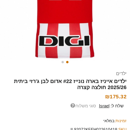
ילדים
ילדים אייניז בארה נונייז #22 אדום לבן ג'רזי ביתית
2025/26 חולצה קצרה
₪175.32
שלח ל:
Israel
סוגי משלוח
זמינות:
במלאי
IL92072KFEH022610418
SKU: