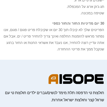
יישומים גרפיים אריג.
תג ג'וק ארוג על המכפלת.
שטיפה במכונה.
30 יום מדיניות החזר והחזר כספי
הפריטים שלך לא קיבלו תוך 30 יום או שקיבלת פריט פגום / פגום, אנו
נפתור מראש להזמנות החלפה ואינך צריך להחזיר פריט / ים. אבל אם
אתה עדיין רוצה להחזיר, אנו נעבד את אשראי החנות או החזר ברגע
שנקבל ממך את פריטי ההחזרה.
חולצות טי הדפסה תלת מימד לנשים/גברים ילדים חולצות טי עם
שרוול קצר וחולצות ישראל אחרות.