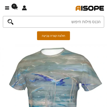
0
חולצה קצרה צְבִיעָה