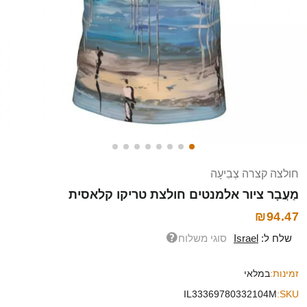
חולצה קצרה צְבִיעָה
מַעֲבָר ציור אלמנטים חולצת טריקו קלאסית
₪94.47
שלח ל:
Israel
סוגי משלוח
זמינות:
במלאי
IL33369780332104M
SKU: