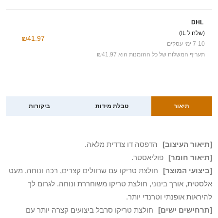
DHL
(שלח ל IL)
₪41.97
7-10 ימי עסקים
תעריף המשלוח של כל ההזמנות הוא ₪41.97
תיאור
טבלת מידות
ביקורות
[תיאור העיצוב]
הדפסה דו צדדית מלאה.
[תיאור חומר]
פוליאסטר.
[ביצועי המוצר]
חולצת טריקו עם שרוולים קצרים, רכה ונוחה, מעט
אלסטית, אורך בינוני, חולצת טריקו משוחררת ונוחה. לגרום לך
להיראות אופנתי וטרנדי יותר.
[תרחישים ישים]
חולצת טריקו סרבל ביצועים קצרה יותר עם