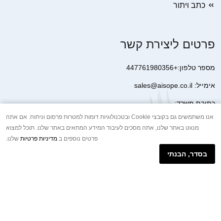
כתב ויתור
פרטים ליצירת קשר
מספר טלפון:+447761980356
אימייל: sales@aisope.co.il
כתובת משרד:
41 Devonshire Street Ground Floor Office 1 London W1G 7AJ
אנו משתמשים גם בקובצי Cookie ובטכנולוגיות דומות למטרות פרסום וניתוח. אם אתה
מנווט באתר שלנו, אתה מסכים לעיבוד המידע המתאים באתר שלנו. תוכל למצוא
United Kingdom
פרטים נוספים ב
מדיניות פרטיות
שלנו.
+44 7410 2065017
בסדר, הבנתי
הודעת וואטסאפ באינטרנט
Copyright © 2026.AISOPE CO., LTD All rights reserved.