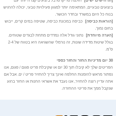
[תרחישים ישים]
חולצת טריקו סרבל ביצועים קצרה יותר עם
ביצועים טבעיים, המתאימה יותר למגוון פעילויות טבעי, יכולה להרגיש
בנוח כל היום במשרד ובחדר הכושר.
[הוראות כביסה]
כביסה במכונת כביסה, שטיפה במים קרים, ייבוש
בחום נמוך.
[הערה מיוחדת]
נתוני גודל אלה נמדדים מתחת לבגדים שטוחים.
בגלל שיטות מדידה שונות, זה נורמלי שהשגיאה היא בטווח של 2-4
ס"מ.
30 יום מדיניות החזר והחזר כספי
הפריטים שלך לא קיבלו תוך 30 יום או שקיבלת פריט פגום / פגום, אנו
נפתור מראש להזמנות החלפה ואינך צריך להחזיר פריט / ים. אבל אם
אתה עדיין רוצה להחזיר, אנו נעבד את אשראי החנות או החזר ברגע
שנקבל ממך את פריטי ההחזרה.