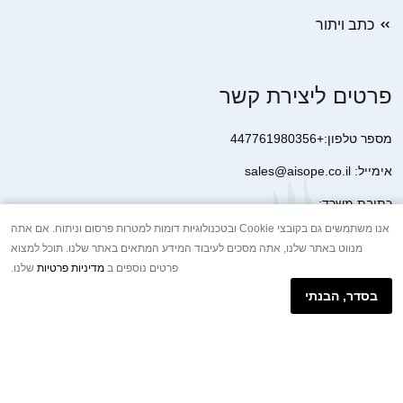
כתב ויתור
פרטים ליצירת קשר
מספר טלפון:+447761980356
אימייל: sales@aisope.co.il
כתובת משרד:
41 Devonshire Street Ground Floor Office 1 London W1G 7AJ
אנו משתמשים גם בקובצי Cookie ובטכנולוגיות דומות למטרות פרסום וניתוח. אם אתה
מנווט באתר שלנו, אתה מסכים לעיבוד המידע המתאים באתר שלנו. תוכל למצוא
United Kingdom
פרטים נוספים ב
מדיניות פרטיות
שלנו.
+44 7410 2065017
בסדר, הבנתי
הודעת וואטסאפ באינטרנט
Copyright © 2026.AISOPE CO., LTD All rights reserved.