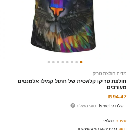
מדיה חולצת טריקו
חולצת טריקו קלאסית של חתול קמילו אלמנטים
מעורבים
₪94.47
שלח ל:
Israel
סוגי משלוח
זמינות:
במלאי
IL90369781550104M
SKU: