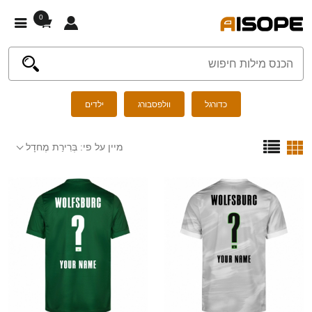
0
כדורגל
וולפסבורג
ילדים
מיין על פי:
בְּרִירַת מֶחדָל