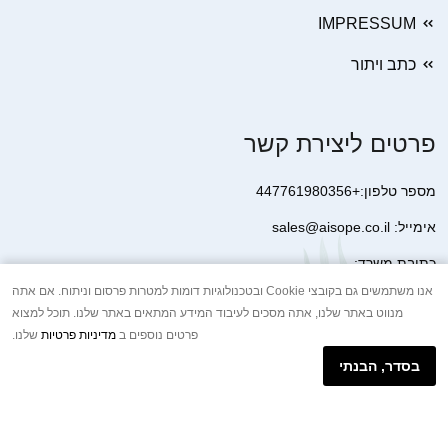
IMPRESSUM
כתב ויתור
פרטים ליצירת קשר
מספר טלפון:+447761980356
אימייל: sales@aisope.co.il
כתובת משרד:
41 Devonshire Street Ground Floor Office 1 London W1G 7AJ
אנו משתמשים גם בקובצי Cookie ובטכנולוגיות דומות למטרות פרסום וניתוח. אם אתה
מנווט באתר שלנו, אתה מסכים לעיבוד המידע המתאים באתר שלנו. תוכל למצוא
United Kingdom
פרטים נוספים ב
מדיניות פרטיות
שלנו.
+44 7410 2065017
בסדר, הבנתי
הודעת וואטסאפ באינטרנט