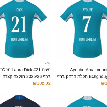
נשים
שים Ayoube Amaimouni-
נשים a Dick #21
Echghouyab #7 תכלת הרחק ג'רזי
ג'רזי 2025/26 חולצה קצרה
קצרה
₪1
₪182.32