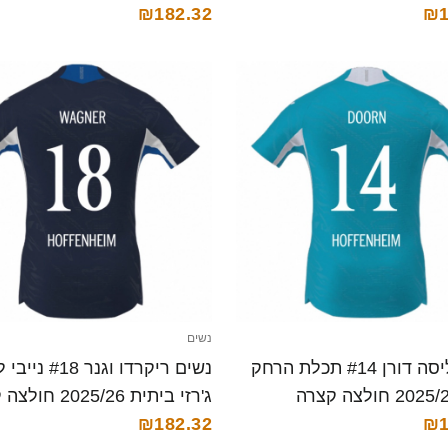
₪182.32
₪1
נשים
נשים ליסה דורן #14 תכלת הרחק
נשים ריקרדו וגנר #18 נ
ג'רזי ביתית 2025/26 חולצה קצרה
₪182.32
₪1